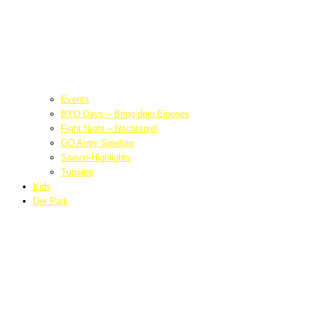
Events
BYO Days – Bring dein Eigenes
Fight Night – Nachtspiel
GO Army Spieltag
Saison-Highlights
Turniere
Kids
Der Park