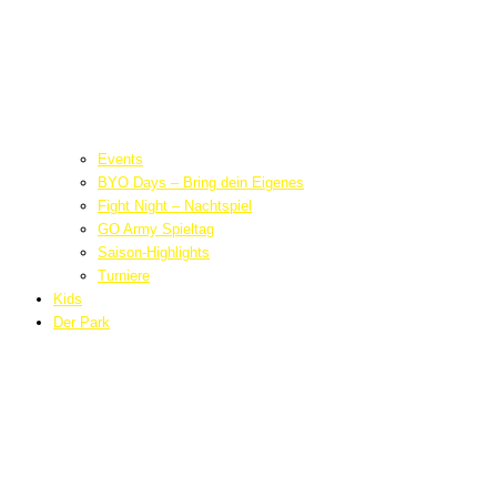
Events
BYO Days – Bring dein Eigenes
Fight Night – Nachtspiel
GO Army Spieltag
Saison-Highlights
Turniere
Kids
Der Park