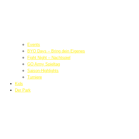
Events
BYO Days – Bring dein Eigenes
Fight Night – Nachtspiel
GO Army Spieltag
Saison-Highlights
Turniere
Kids
Der Park