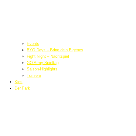
Events
BYO Days – Bring dein Eigenes
Fight Night – Nachtspiel
GO Army Spieltag
Saison-Highlights
Turniere
Kids
Der Park