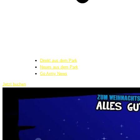
Direkt aus dem Park
Neues aus dem Park
Go Army News
Jetzt buchen