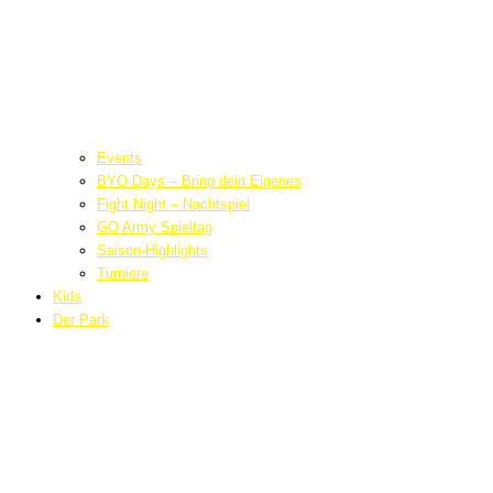
Events
BYO Days – Bring dein Eigenes
Fight Night – Nachtspiel
GO Army Spieltag
Saison-Highlights
Turniere
Kids
Der Park