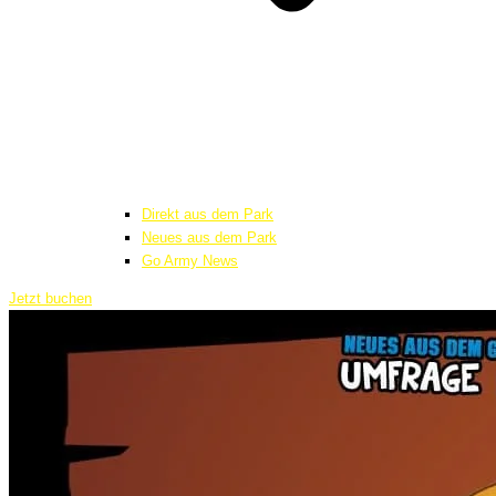
Direkt aus dem Park
Neues aus dem Park
Go Army News
Jetzt buchen